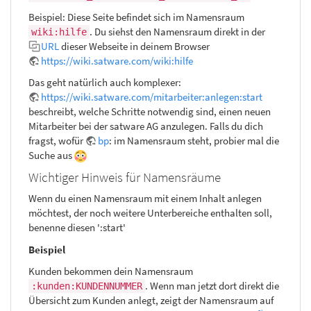
Beispiel: Diese Seite befindet sich im Namensraum
. Du siehst den Namensraum direkt in der
wiki:hilfe
URL
dieser Webseite in deinem Browser
https://wiki.satware.com/wiki:hilfe
Das geht natürlich auch komplexer:
https://wiki.satware.com/mitarbeiter:anlegen:start
beschreibt, welche Schritte notwendig sind, einen neuen
Mitarbeiter bei der satware AG anzulegen. Falls du dich
fragst, wofür
bp
: im Namensraum steht, probier mal die
Suche aus
Wichtiger Hinweis für Namensräume
Wenn du einen Namensraum mit einem Inhalt anlegen
möchtest, der noch weitere Unterbereiche enthalten soll,
benenne diesen ':start'
Beispiel
Kunden bekommen dein Namensraum
. Wenn man jetzt dort direkt die
:kunden:KUNDENNUMMER
Übersicht zum Kunden anlegt, zeigt der Namensraum auf