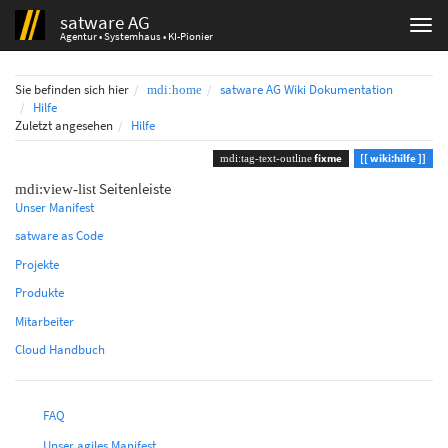
satware AG
Agentur • Systemhaus • KI-Pionier
Home
Sie befinden sich hier
satware AG Wiki Dokumentation
Hilfe
Zuletzt angesehen
Hilfe
fixme
wiki:hilfe
Seitenleiste
Unser Manifest
satware as Code
Projekte
Produkte
Mitarbeiter
Cloud Handbuch
FAQ
Unser agiles Manifest