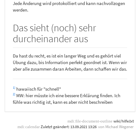
Jede Änderung wird protokolliert und kann nachvollzogen
werden.
Das sieht (noch) sehr
durcheinander aus
Da hast du recht, es ist ein langer Weg und es gehört viel
Übung dazu, bis Information perfekt geordnet ist. Wenn wir
aber alle zusammen daran Arbeiten, dann schaffen wir das.
1)
hawaiisch für "schnell"
2)
MW: hier müsste ich eine bessere Erklärung finden. Ich
fühle was richtig ist, kann es aber nicht beschreiben
wiki/hilfe.txt
Zuletzt geändert:
13.09.2021 13:26
von
Michael Wegener