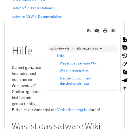
satware® AI Präsentationen
satware AG Wiki Dokumentation
Hilfe
Inhaltsverzeichnis
Hilfe
Was ist das satware Wiki
Du bist ganz neu
Wie funktioniert es
hier oder hast
Das sieht (noch) sehr
noch nie ein
durcheinander aus
Wiki benutzt?
Großartig, dann
bist bei mir
genau richtig.
Bitte lies dir zunächst die
Verhaltensregeln
durch!
Was ist das satware Wiki