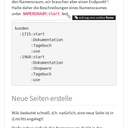
2)
den Namensraum, wir brauchen aber einen Endpunkt
.
Halte daher die Beschreibungen eines Namensraumes
unter
fest.
NAMENSRAUM:start
fixme
kunden

  :1715:start

       :Dokumentation

       :Tagebuch

       :use

  :1968:start

       :Dokumentation

       :Shopware

       :Tagebuch

       :use
Neue Seiten erstelle
Wiki bedeutet schnell, d.h. natürlich, eine neue Seite ist in
0,nichts
angelegt!
Profis geben einfach den Namensraum direkt in den