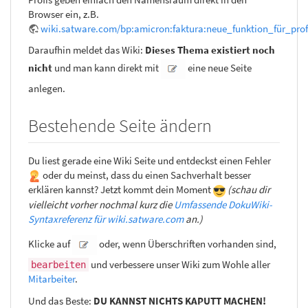
Browser ein, z.B.
wiki.satware.com/bp:amicron:faktura:neue_funktion_für_prof
Daraufhin meldet das Wiki:
Dieses Thema existiert noch
nicht
und man kann direkt mit
eine neue Seite
anlegen.
Bestehende Seite ändern
Du liest gerade eine Wiki Seite und entdeckst einen Fehler
oder du meinst, dass du einen Sachverhalt besser
erklären kannst? Jetzt kommt dein Moment
(schau dir
vielleicht vorher nochmal kurz die
Umfassende DokuWiki-
Syntaxreferenz für wiki.satware.com
an.)
Klicke auf
oder, wenn Überschriften vorhanden sind,
und verbessere unser Wiki zum Wohle aller
bearbeiten
Mitarbeiter
.
Und das Beste:
DU KANNST NICHTS KAPUTT MACHEN!